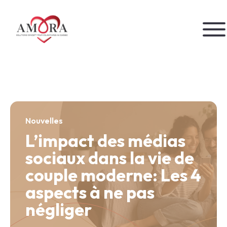
Aller
au
contenu
Accueil
À propos
Nos services
Nouvelles
L’impact des médias
Nos forfaits
sociaux dans la vie de
Notre fonctionnement
couple moderne: Les 4
Actualités
aspects à ne pas
Contact
négliger
Débuter l’aventure