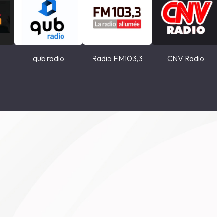
o
qub radio
Radio FM103,3
CNV Radio