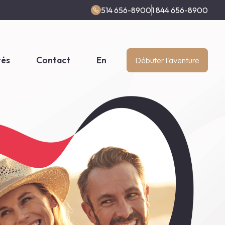
514 656-8900
1 844 656-8900
tés
Contact
En
Débuter l'aventure