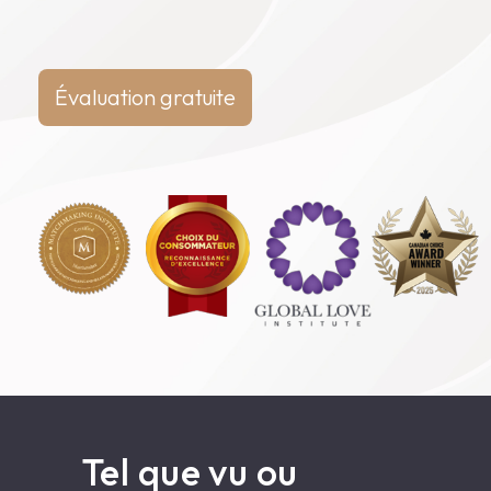
Débuter l’aventure
Évaluation gratuite
En
Tel que vu ou