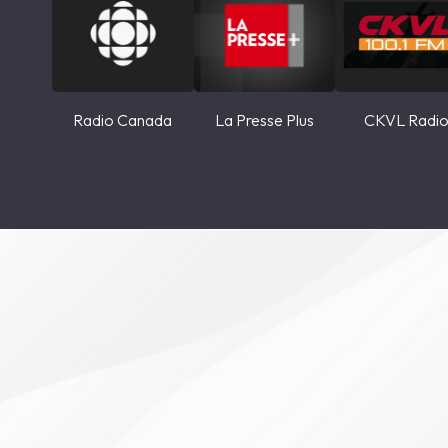
Radio Canada
La Presse Plus
CKVL Radi