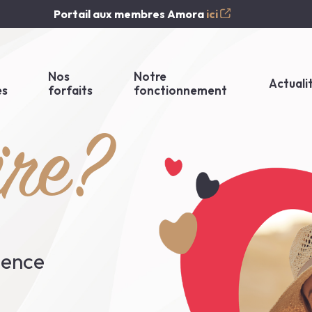
Portail aux membres Amora
ici
Nos
Notre
Actuali
es
forfaits
fonctionnement
ire?
lence