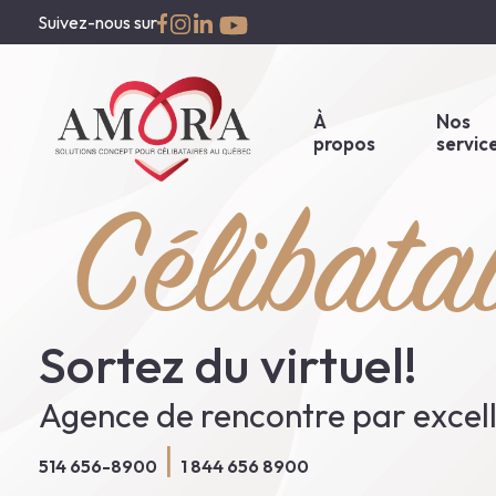
Aller
Suivez-nous sur
au
contenu
À
Nos
propos
servic
Célibata
Accueil
À propos
Nos services
Sortez du virtuel!
Nos forfaits
Notre fonctionnement
Agence de rencontre par excel
Actualités
­
|
514 656-8900
1 844 656 8900
Contact