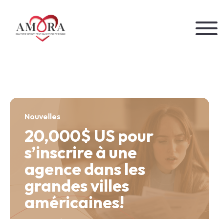
Aller
au
contenu
Accueil
À propos
Nos services
Nouvelles
20,000$ US pour
Nos forfaits
s’inscrire à une
Notre fonctionnement
agence dans les
Actualités
grandes villes
Contact
américaines!
Débuter l’aventure