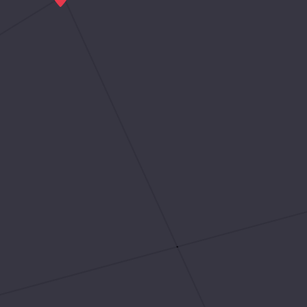
le Canad
Laurentides
Montréal
Montérégie
Ottawa
Trois-Rivières
Québec
Sherbrooke
Gatineau
Chicoutimi
Laval