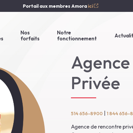
Portail aux membres Amora
ici
Nos
Notre
Actuali
es
forfaits
fonctionnement
Agence 
Privée
|
514 656-8900
1 844 656-
Agence de rencontre privé